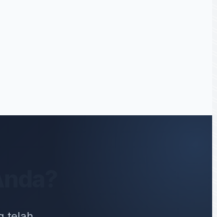
 Anda?
g telah