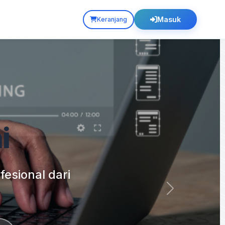
Masuk
Keranjang
i
esional dari
Next