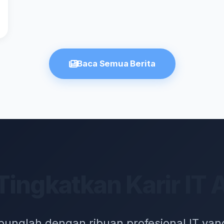
Baca Semua Berita
Tingkatkan Karir IT
unglah dengan ribuan profesional IT yan