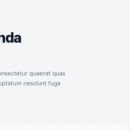
Anda
consectetur quaerat quas
uptatum nesciunt fuga